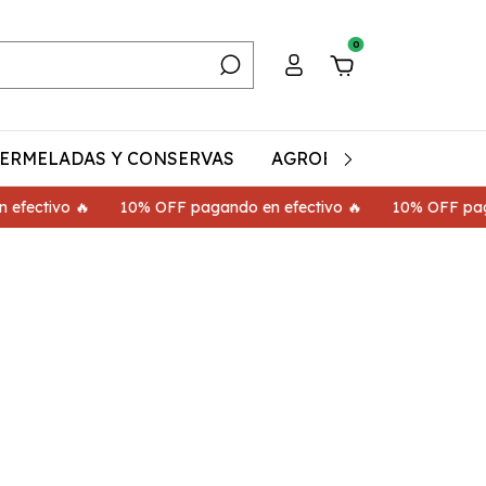
0
ERMELADAS Y CONSERVAS
AGROECOLÓGICO
A
ivo 🔥
10% OFF pagando en efectivo 🔥
10% OFF pagando e