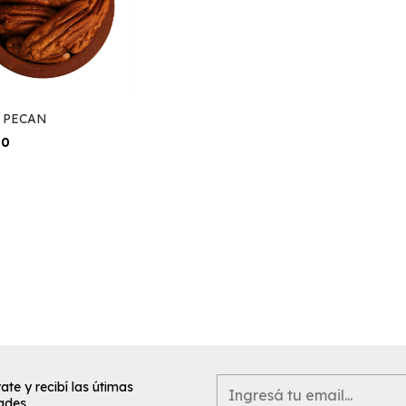
 PECAN
00
ate y recibí las útimas
ades